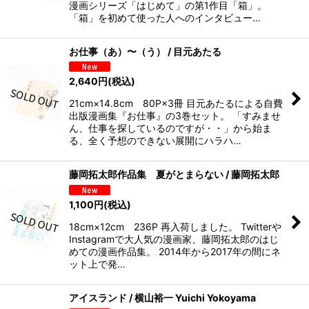
漫画シリーズ「はじめて」の第1作目「箱」。
「箱」を初めて使った人へのインタビュー…
お仕事（あ）〜（う） / 目元あたる
2,640
円
(税込)
21cm×14.8cm 80P×3冊 目元あたるによる自費
出版漫画集『お仕事』の3巻セット。 「すみませ
ん、仕事を探しているのですが・・」から始ま
る、全く予想のできない展開にハラハ…
藤岡拓太郎作品集 夏がとまらない / 藤岡拓太郎
1,100
円
(税込)
18cm×12cm 236P 再入荷しました。 Twitterや
Instagramで大人気の漫画家、藤岡拓太郎のはじ
めての漫画作品集。 2014年から2017年の間にネ
ット上で発…
アイスランド / 横山裕一 Yuichi Yokoyama