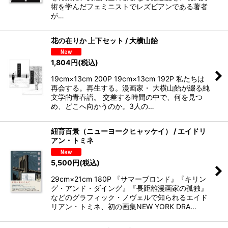
術を学んだフェミニストでレズビアンである著者
が…
花の在りか 上下セット / 大横山飴
1,804
円
(税込)
19cm×13cm 200P 19cm×13cm 192P 私たちは
再会する。再生する。漫画家・ 大横山飴が綴る純
文学的青春譜。 交差する時間の中で、何を見つ
め、どこへ向かうのか。3人の…
紐育百景（ニューヨークヒャッケイ） / エイドリ
アン・トミネ
5,500
円
(税込)
29cm×21cm 180P 『サマーブロンド』『キリン
グ・アンド・ダイング』『長距離漫画家の孤独』
などのグラフィック・ノヴェルで知られるエイド
リアン・トミネ、初の画集NEW YORK DRA…