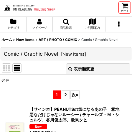
カート
カテゴリ
マイページ
商品検索
ご利用案内
ホーム
>
New Items
>
ART / PHOTO / COMIC
>
Comic / Graphic Novel
Comic / Graphic Novel
[
New Items
]
表示順変更
閉じる
61
件
表示数
:
1
2
次
»
並び順
:
【サイン本】PEANUTSの気になるあの子 意地
悪なだけじゃないルーシー / チャールズ・Ｍ・シ
絞り込む
ュルツ、谷川俊太郎、最果タヒ