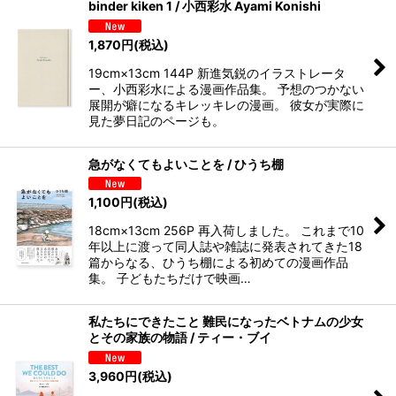
binder kiken 1 / 小西彩水 Ayami Konishi
1,870
円
(税込)
19cm×13cm 144P 新進気鋭のイラストレータ
ー、小西彩水による漫画作品集。 予想のつかない
展開が癖になるキレッキレの漫画。 彼女が実際に
見た夢日記のページも。
急がなくてもよいことを / ひうち棚
1,100
円
(税込)
18cm×13cm 256P 再入荷しました。 これまで10
年以上に渡って同人誌や雑誌に発表されてきた18
篇からなる、ひうち棚による初めての漫画作品
集。 子どもたちだけで映画…
私たちにできたこと 難民になったベトナムの少女
とその家族の物語 / ティー・ブイ
3,960
円
(税込)