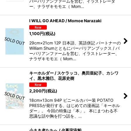
バーバリアンファームを営む、イラストレータ
ー、ナラザキモモエ（ Mom…
I WILL GO AHEAD / Momoe Narazaki
1,100
円
(税込)
29cm×21cm 12P 日本語、英語併記 パートナーの
William Shumとともにバーバリアンブックス / バ
ーバリアンファームを営む、イラストレーター、
ナラザキモモエ（ Mom…
キーホルダー / スケラッコ、奥田亜紀子、カシワ
イ、黒木雅巳、花原史樹
2,200
円
(税込)
18cm×13cm 94P ビニールカバー装 POTATO
PRESSが発行する、はじめての漫画誌「キーホル
ダー」。 今回の特集は「本」。 本にまつわる不
思議な話や胸を打つ話を、…
小さき者たちへ / 夕暮宇宙船