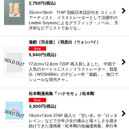
2,750
円
(税込)
25cm×18cm 114P 別紙日本語訳付き コミック
アーティスト、イラストレーターとして活躍中の
Leebin Soyeonによるグラフィック・ノベル。 天
才的なピアニストでありな…
遊戯［完全版］ / 我是白（ウォシバイ）
5,940
円
(税込)
17.2cm×12.8cm 720P 再入荷しました。 中国で
人気のカートゥニスト／イラストレーター、我是
白（WOSHIBAI）のデビュー作「遊戯」。 無口で
シュールな現代チャ…
松本剛漫画集『 ハナモモ 』 / 松本剛
3,300
円
(税込)
19cm×13cm 274P 函入り 『甘い水』や『ロッタ
レイン』などで少年少女の痛みと瑞々しさを描き
続けてきた漫画家・松本剛の短編漫画集。単行本