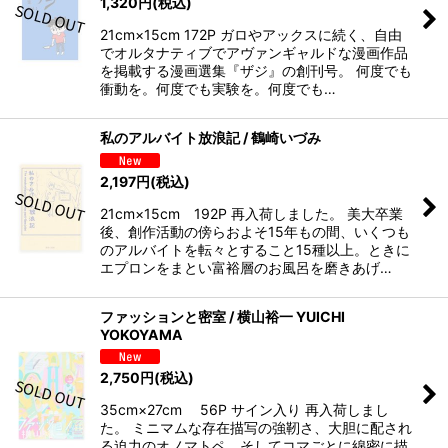
1,320
円
(税込)
21cm×15cm 172P ガロやアックスに続く、自由
でオルタナティブでアヴァンギャルドな漫画作品
を掲載する漫画選集『ザジ』の創刊号。 何度でも
衝動を。何度でも実験を。何度でも…
私のアルバイト放浪記 / 鶴崎いづみ
2,197
円
(税込)
21cm×15cm 192P 再入荷しました。 美大卒業
後、創作活動の傍らおよそ15年もの間、いくつも
のアルバイトを転々とすること15種以上。ときに
エプロンをまとい富裕層のお風呂を磨きあげ…
ファッションと密室 / 横山裕一 YUICHI
YOKOYAMA
2,750
円
(税込)
35cm×27cm 56P サイン入り 再入荷しまし
た。 ミニマムな存在描写の強靭さ、大胆に配され
る迫力のオノマトペ、そしてコマごとに綿密に描