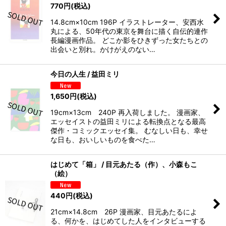
770
円
(税込)
14.8cm×10cm 196P イラストレーター、安西水
丸による、50年代の東京を舞台に描く自伝的連作
長編漫画作品。 どこか影をひきずった女たちとの
出会いと別れ。かけがえのない…
今日の人生 / 益田ミリ
1,650
円
(税込)
19cm×13cm 240P 再入荷しました。 漫画家、
エッセイストの益田ミリによる転換点となる最高
傑作・コミックエッセイ集。 むなしい日も、幸せ
な日も、おいしいものを食べた…
はじめて「箱」 / 目元あたる（作）、小森もこ
（絵）
440
円
(税込)
21cm×14.8cm 26P 漫画家、目元あたるによ
る、何かを、はじめてした人をインタビューする