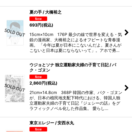
夏の手 / 大橋裕之
693
円
(税込)
15cm×10cm 176P 最少の線で世界を変える・気
鋭の漫画家、大橋裕之によるオフビートな青春漫
画。 「今年は夏が日本にこないんだよ。夏さんが
こないと日本は夏にならないって」。アホで勇…
ウジョとソナ 独立運動家夫婦の子育て日記 / パ
ク・ゴヌン
2,860
円
(税込)
21cm×14.8cm 368P 韓国の作家、パク・ゴヌン
が、日本の植民地支配下時代における、韓国人独
立運動家夫婦の子育て日記『ジェシーの話』をグ
ラフィックノベル化した作品集。 愛らし…
東京エレジー / 安西水丸