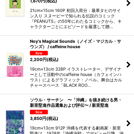
1,870
円
(税込)
21cm×15cm 160P 初回入荷分：最果タヒのサイ
ン入り スヌーピーで知られる伝説のコミック
『PEANUTS』の50年にわたるコミックから、キ
ャラクターごとにエピソードを厳選して贈…
Noy's Magical Sounds（ノイズ・マジカル・サ
ウンズ） / caffeine house
2,200
円
(税込)
19cm×13cm 328P イラストレーター、デザイナ
ーとして活動中のcaffeine house（カフェインハ
ウス）によるグラフィック・ノベル。舞台はカル
チャースペース「BLACK ROO…
ソウル・サーチン 〜「沖縄」を描き続ける男・
新里堅進作品選集および評伝〜 / 新里堅進
3,850
円
(税込)
19cm×13cm 912P 沖縄を代表する劇画家・新里
堅進は、1978年『沖縄決戦』でデビュー以降、沖