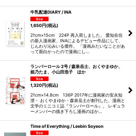
牛乳配達DIARY / INA
1,650
円
(税込)
21cm×15cm 224P 再入荷しました。 愛知在住
の新人漫画家、INAによるデビュー作品にして、
じんわり沁みいる傑作。 「漫画みたいなことがあ
って面白かったので漫画にし…
ランバーロール 2号 / 森泉岳士、おくやまゆか、
姫乃たま、小山田浩子 ほか
1,320
円
(税込)
21cm×14.8cm 136P 2017年に漫画家の安永知
澄・ おくやまゆか・森泉岳土が創刊した、漫画と
文学のミニコミ誌『ランバーロール』。 レギュラ
ーメンバーの描き下ろし漫画のほか…
Time of Everything / Leebin Soyeon