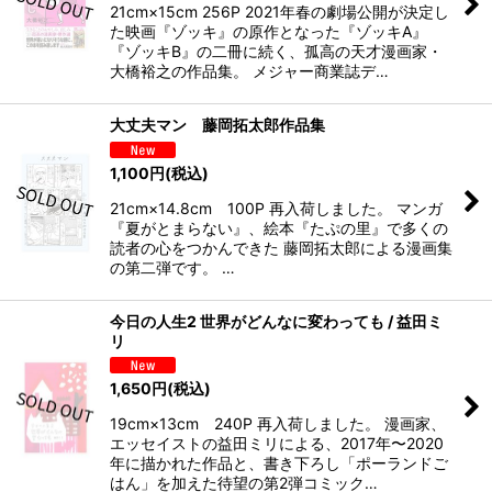
21cm×15cm 256P 2021年春の劇場公開が決定し
た映画『ゾッキ』の原作となった『ゾッキA』
『ゾッキB』の二冊に続く、孤高の天才漫画家・
大橋裕之の作品集。 メジャー商業誌デ…
大丈夫マン 藤岡拓太郎作品集
1,100
円
(税込)
21cm×14.8cm 100P 再入荷しました。 マンガ
『夏がとまらない』、絵本『たぷの里』で多くの
読者の心をつかんできた 藤岡拓太郎による漫画集
の第二弾です。 …
今日の人生2 世界がどんなに変わっても / 益田ミ
リ
1,650
円
(税込)
19cm×13cm 240P 再入荷しました。 漫画家、
エッセイストの益田ミリによる、2017年〜2020
年に描かれた作品と、書き下ろし「ポーランドご
はん」を加えた待望の第2弾コミック…