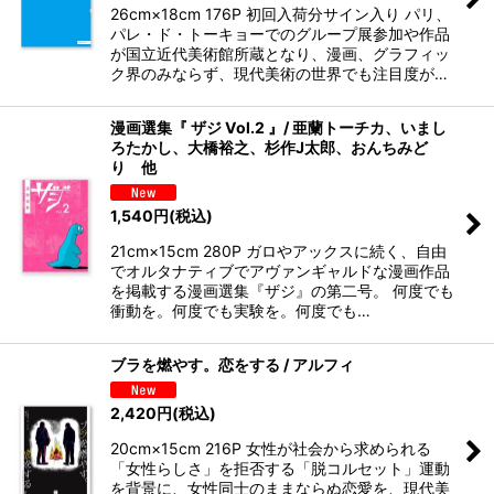
26cm×18cm 176P 初回入荷分サイン入り パリ、
パレ・ド・トーキョーでのグループ展参加や作品
が国立近代美術館所蔵となり、漫画、グラフィッ
ク界のみならず、現代美術の世界でも注目度が…
漫画選集『 ザジ Vol.2 』/ 亜蘭トーチカ、いまし
ろたかし、大橋裕之、杉作J太郎、おんちみど
り 他
1,540
円
(税込)
21cm×15cm 280P ガロやアックスに続く、自由
でオルタナティブでアヴァンギャルドな漫画作品
を掲載する漫画選集『ザジ』の第二号。 何度でも
衝動を。何度でも実験を。何度でも…
ブラを燃やす。恋をする / アルフィ
2,420
円
(税込)
20cm×15cm 216P 女性が社会から求められる
「女性らしさ」を拒否する「脱コルセット」運動
を背景に、女性同士のままならぬ恋愛を、現代美