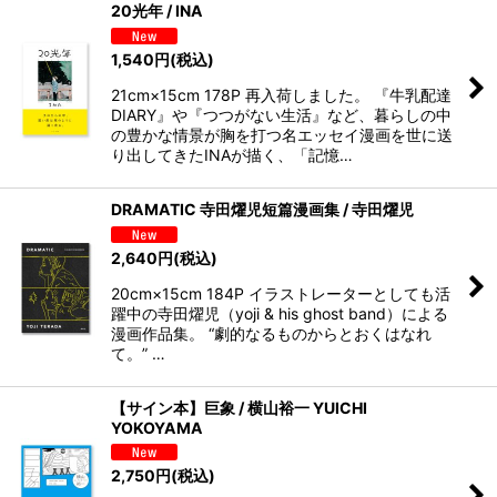
20光年 / INA
1,540
円
(税込)
21cm×15cm 178P 再入荷しました。 『牛乳配達
DIARY』や『つつがない生活』など、暮らしの中
の豊かな情景が胸を打つ名エッセイ漫画を世に送
り出してきたINAが描く、「記憶…
DRAMATIC 寺田燿児短篇漫画集 / 寺田燿児
2,640
円
(税込)
20cm×15cm 184P イラストレーターとしても活
躍中の寺田燿児（yoji & his ghost band）による
漫画作品集。 “劇的なるものからとおくはなれ
て。” …
【サイン本】巨象 / 横山裕一 YUICHI
YOKOYAMA
2,750
円
(税込)