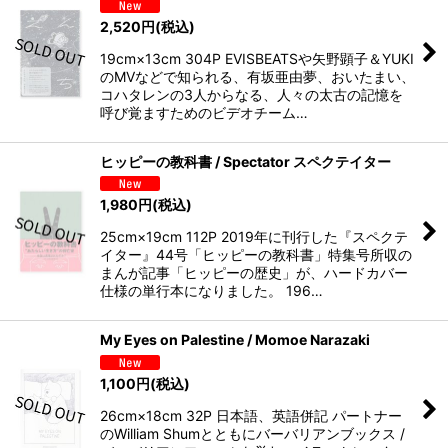
2,520
円
(税込)
19cm×13cm 304P EVISBEATSや矢野顕子＆YUKI
のMVなどで知られる、有坂亜由夢、おいたまい、
コハタレンの3人からなる、人々の太古の記憶を
呼び覚ますためのビデオチーム…
ヒッピーの教科書 / Spectator スペクテイター
1,980
円
(税込)
25cm×19cm 112P 2019年に刊行した『スペクテ
イター』44号「ヒッピーの教科書」特集号所収の
まんが記事「ヒッピーの歴史」が、ハードカバー
仕様の単行本になりました。 196…
My Eyes on Palestine / Momoe Narazaki
1,100
円
(税込)
26cm×18cm 32P 日本語、英語併記 パートナー
のWilliam Shumとともにバーバリアンブックス /