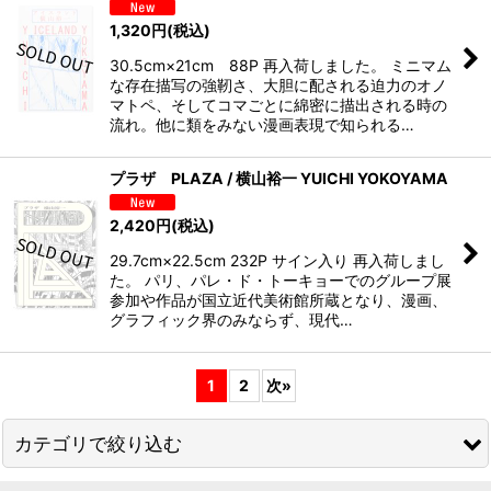
1,320
円
(税込)
30.5cm×21cm 88P 再入荷しました。 ミニマム
な存在描写の強靭さ、大胆に配される迫力のオノ
マトペ、そしてコマごとに綿密に描出される時の
流れ。他に類をみない漫画表現で知られる…
プラザ PLAZA / 横山裕一 YUICHI YOKOYAMA
2,420
円
(税込)
29.7cm×22.5cm 232P サイン入り 再入荷しまし
た。 パリ、パレ・ド・トーキョーでのグループ展
参加や作品が国立近代美術館所蔵となり、漫画、
グラフィック界のみならず、現代…
1
2
次
»
カテゴリで絞り込む