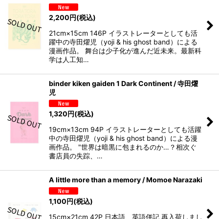
2,200
円
(税込)
21cm×15cm 146P イラストレーターとしても活
躍中の寺田燿児（yoji & his ghost band）による
漫画作品。 舞台は少子化が進んだ近未来。最新科
学は人工知…
binder kiken gaiden 1 Dark Continent / 寺田燿
児
1,320
円
(税込)
19cm×13cm 94P イラストレーターとしても活躍
中の寺田燿児（yoji & his ghost band）による漫
画作品。 "世界は暗黒に包まれるのか…？相次ぐ
書店員の失踪、…
A little more than a memory / Momoe Narazaki
1,100
円
(税込)
15cm×21cm 42P 日本語、英語併記 再入荷しまし