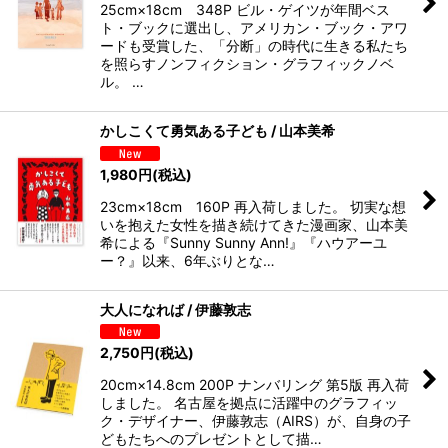
25cm×18cm 348P ビル・ゲイツが年間ベス
ト・ブックに選出し、アメリカン・ブック・アワ
ードも受賞した、「分断」の時代に生きる私たち
を照らすノンフィクション・グラフィックノベ
ル。 …
かしこくて勇気ある子ども / 山本美希
1,980
円
(税込)
23cm×18cm 160P 再入荷しました。 切実な想
いを抱えた女性を描き続けてきた漫画家、山本美
希による『Sunny Sunny Ann!』『ハウアーユ
ー？』以来、6年ぶりとな…
大人になれば / 伊藤敦志
2,750
円
(税込)
20cm×14.8cm 200P ナンバリング 第5版 再入荷
しました。 名古屋を拠点に活躍中のグラフィッ
ク・デザイナー、伊藤敦志（AIRS）が、自身の子
どもたちへのプレゼントとして描…