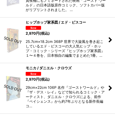
賞候補にもノミネートされた映画「ゴースト ワー
ルド」の日本語版原作コミック、ソフトカバー版
がリプリントされました。 …
ヒップホップ家系図 / エド・ピスコー
2,970
円
(税込)
25.7cm×18.2cm 368P 世界で大旋風を巻き起こ
しているエド・ピスコーの大人気ヒップ・ホッ
プ・コミック・シリーズ『ヒップホップ家系図』
１〜４巻を、日本独自の編集でまとめた1冊。…
モニカ / ダニエル・クロウズ
2,970
円
(税込)
29cm×22cm 106P 名作『ゴーストワールド』や
『ザ・デス・レイ』などで知られるコミック・ア
ーティスト、ダニエル・クロウズによる、前作
『ペイシェンス』から約7年ぶりとなる新作長編
コ…