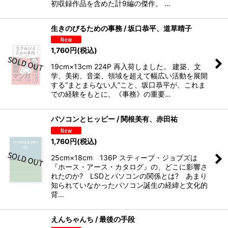
初収録作品を含めた計9編の傑作。 …
生きのびるための事務 / 坂口恭平、道草晴子
1,760
円
(税込)
19cm×13cm 224P 再入荷しました。 建築、文
学、美術、音楽、領域を超えて幅広い活動を展開
する“まとまらない人”こと、坂口恭平が、これま
での経験をもとに、《事務》の重要…
パソコンとヒッピー / 関根美有、赤田祐
1,760
円
(税込)
25cm×18cm 136P スティーブ・ジョブズは
『ホース・アース・カタログ』の、どこに影響さ
れたのか? LSDとパソコンの関係とは? あまり
知られていなかったパソコン誕生の経緯と文化的
背…
えんちゃんち / 最後の手段