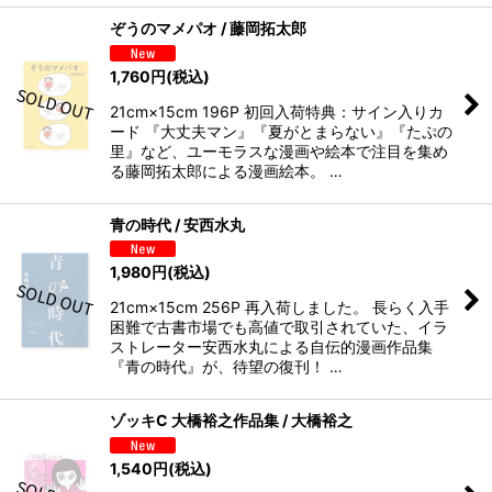
ぞうのマメパオ / 藤岡拓太郎
1,760
円
(税込)
21cm×15cm 196P 初回入荷特典：サイン入りカ
ード 『大丈夫マン』『夏がとまらない』『たぷの
里』など、ユーモラスな漫画や絵本で注目を集め
る藤岡拓太郎による漫画絵本。 …
青の時代 / 安西水丸
1,980
円
(税込)
21cm×15cm 256P 再入荷しました。 長らく入手
困難で古書市場でも高値で取引されていた、イラ
ストレーター安西水丸による自伝的漫画作品集
『青の時代』が、待望の復刊！ …
ゾッキC 大橋裕之作品集 / 大橋裕之
1,540
円
(税込)