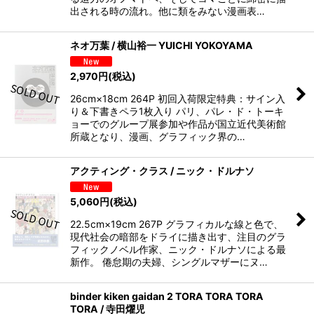
出される時の流れ。他に類をみない漫画表…
ネオ万葉 / 横山裕一 YUICHI YOKOYAMA
2,970
円
(税込)
26cm×18cm 264P 初回入荷限定特典：サイン入
り＆下書きペラ1枚入り パリ、パレ・ド・トーキ
ョーでのグループ展参加や作品が国立近代美術館
所蔵となり、漫画、グラフィック界の…
アクティング・クラス / ニック・ドルナソ
5,060
円
(税込)
22.5cm×19cm 267P グラフィカルな線と色で、
現代社会の暗部をドライに描き出す、注目のグラ
フィックノベル作家、ニック・ドルナソによる最
新作。 倦怠期の夫婦、シングルマザーにヌ…
binder kiken gaidan 2 TORA TORA TORA
TORA / 寺田燿児