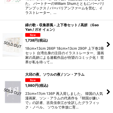
た。 パートナーのWilliam Shumとともにバーバリ
アンブックス / バーバリアンファームを営む、イ
ラストレーター、…
緑の歌 - 収集群風 - 上下巻セット / 高妍 （Gao
Yan / ガオ イェン）
1,738
円
(税込)
18cm×13cm 266P 18cm×13cm 290P 上下巻2冊
セット 台湾出身の注目のイラストレーター、漫画
家の高妍による連載作品が待望のコミック化！ 世
界が私を待って…
大邱の夜、ソウルの夜 / ソン・アラム
1,980
円
(税込)
23cm×17cm 136P 再入荷しました。 韓国の人気
漫画家、ソン・アラムの代表作を『韓国が嫌い
で』の訳者、吉良佳奈江が全訳したグラフィッ
ク・ノベル。 ソウルで奔放に育…