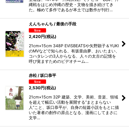
縄戦をはじめ沖縄の歴史・文物を描き続けてき
た。極めて多作であるが本土では数作が刊行…
えんちゃんち / 最後の手段
2,420
円
(税込)
21cm×15cm 348P EVISBEATSや矢野顕子＆YUKI
のMVなどで知られる、有坂亜由夢、おいたまい、
コハタレンの3人からなる、人々の太古の記憶を
呼び覚ますためのビデオチーム…
赤松 / 坂口恭平
2,530
円
(税込)
21cm×15cm 32P 建築、文学、美術、音楽、領域
を超えて幅広い活動を展開する“まとまらない
人”こと、坂口恭平が、自身の短篇小説をもとに描
いた著者の創作の原点となる、漫画にしてまさに
文学…