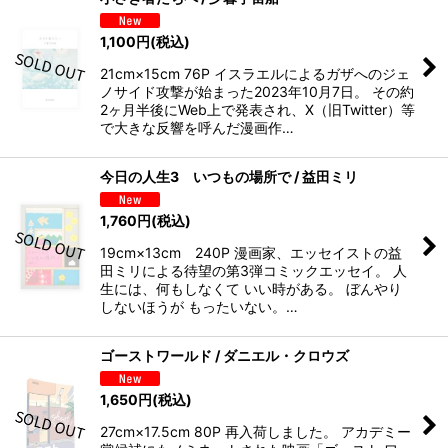
1,100
円
(税込)
21cm×15cm 76P イスラエルによるガザへのジェ
ノサイド攻撃が始まった2023年10月7日。 その約
2ヶ月半後にWeb上で発表され、X（旧Twitter）等
で大きな反響を呼んだ漫画作…
今日の人生3 いつもの場所で / 益田ミリ
1,760
円
(税込)
19cm×13cm 240P 漫画家、エッセイストの益
田ミリによる待望の第3弾コミックエッセイ。 人
生には、何もしなくて いい時がある。 ぼんやり
しないほうが もったいない。…
ゴーストワールド / ダニエル・クロウズ
1,650
円
(税込)
27cm×17.5cm 80P 再入荷しました。 アカデミー