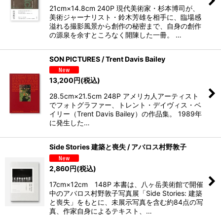
21cm×14.8cm 240P 現代美術家・杉本博司が、
美術ジャーナリスト・鈴木芳雄を相手に、臨場感
溢れる撮影風景から創作の秘密まで、自身の創作
の源泉を余すところなく開陳した一冊。 …
SON PICTURES / Trent Davis Bailey
13,200
円
(税込)
28.5cm×21.5cm 248P アメリカ人アーティスト
でフォトグラファー、トレント・デイヴィス・ベ
イリー（Trent Davis Bailey）の作品集。 1989年
に発生した…
Side Stories 建築と喪失 / アバロス村野敦子
2,860
円
(税込)
17cm×12cm 148P 本書は、八ヶ岳美術館で開催
中のアバロス村野敦子写真展「Side Stories: 建築
と喪失」をもとに、未展示写真を含む約84点の写
真、作家自身によるテキスト、…