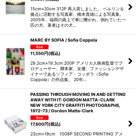
15cm×20cm 312P 再入荷しました。 ベルリンを
拠点に活動する写真家、橋本貴雄による写真集。
2005年、福岡の路上で車に轢かれ、倒れていた一
匹の犬。著者はその犬…
MARC BY SOFIA / Sofia Coppola
11,550
円
(税込)
29.2cm×19.3cm 200P アメリカ人映画監督でプ
ロデューサー、脚本家、女優、ファッションデザ
イナーであるソフィア・コッポラ（Sofia
Coppola）の作品集。 20年…
PASSING THROUGH MOVING IN AND GETTING
AWAY WITH IT: GORDON MATTA-CLARK
NEW YORK CITY GRAFFITI PHOTOGRAPHS,
1972–73 / Gordon Matta-Clark
17,600
円
(税込)
23cm×18cm 1008P SECOND PRINTING アメ