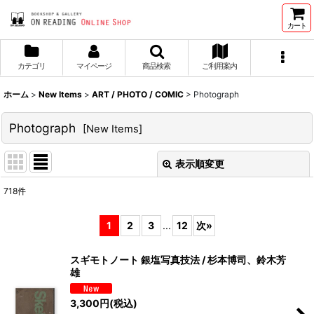
カート
カテゴリ
マイページ
商品検索
ご利用案内
ホーム
>
New Items
>
ART / PHOTO / COMIC
>
Photograph
Photograph
[
New Items
]
表示順変更
閉じる
718
件
表示数
:
1
2
3
...
12
次
»
並び順
:
スギモトノート 銀塩写真技法 / 杉本博司、鈴木芳
雄
絞り込む
3,300
円
(税込)