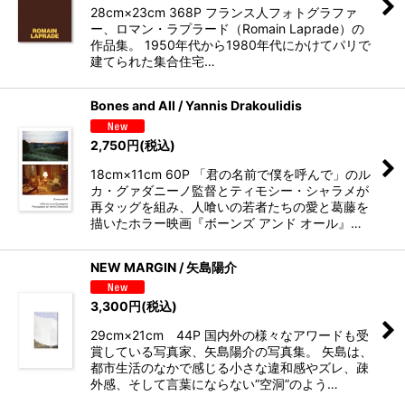
28cm×23cm 368P フランス人フォトグラファ
ー、ロマン・ラプラード（Romain Laprade）の
作品集。 1950年代から1980年代にかけてパリで
建てられた集合住宅…
Bones and All / Yannis Drakoulidis
2,750
円
(税込)
18cm×11cm 60P 「君の名前で僕を呼んで」のル
カ・グァダニーノ監督とティモシー・シャラメが
再タッグを組み、人喰いの若者たちの愛と葛藤を
描いたホラー映画『ボーンズ アンド オール』…
NEW MARGIN / 矢島陽介
3,300
円
(税込)
29cm×21cm 44P 国内外の様々なアワードも受
賞している写真家、矢島陽介の写真集。 矢島は、
都市生活のなかで感じる小さな違和感やズレ、疎
外感、そして言葉にならない“空洞”のよう…