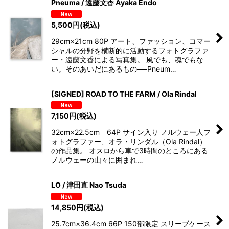
Pneuma / 遠藤文香 Ayaka Endo
5,500
円
(税込)
29cm×21cm 80P アート、ファッション、コマー
シャルの分野を横断的に活動するフォトグラファ
ー・遠藤文香による写真集。 風でも、魂でもな
い。そのあいだにあるもの──Pneum…
[SIGNED] ROAD TO THE FARM / Ola Rindal
7,150
円
(税込)
32cm×22.5cm 64P サイン入り ノルウェー人フ
ォトグラファー、オラ・リンダル（Ola Rindal）
の作品集。 オスロから車で3時間のところにある
ノルウェーの山々に囲まれ…
LO / 津田直 Nao Tsuda
14,850
円
(税込)
25.7cm×36.4cm 66P 150部限定 スリーブケース