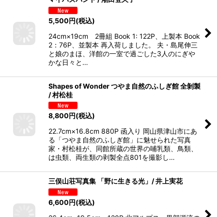
5,500
円
(税込)
24cm×19cm 2冊組 Book 1: 122P、上製本 Book
2：76P、並製本 再入荷しました。 夫・島尾伸三
と娘のまほ、洋館の一室で過ごした3人のにぎや
かな日々と…
Shapes of Wonder つやま自然のふしぎ館 全剝製
/ 村松桂
8,800
円
(税込)
22.7cm×16.8cm 880P 函入り 岡山県津山市にあ
る「つやま自然のふしぎ館」に魅せられた写真
家・村松桂が、同館所蔵の世界の哺乳類、鳥類、
は虫類、両生類の剥製全点801を撮影し…
三俣山荘写真集 「野に生きる光」/ 井上実花
6,600
円
(税込)