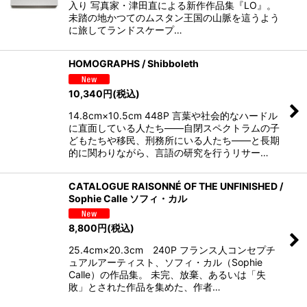
入り 写真家・津田直による新作作品集『LO』。
未踏の地かつてのムスタン王国の山脈を這うよう
に旅してランドスケープ…
HOMOGRAPHS / Shibboleth
10,340
円
(税込)
14.8cm×10.5cm 448P 言葉や社会的なハードル
に直面している人たち——自閉スペクトラムの子
どもたちや移民、刑務所にいる人たち——と長期
的に関わりながら、言語の研究を行うリサー…
CATALOGUE RAISONNÉ OF THE UNFINISHED /
Sophie Calle ソフィ・カル
8,800
円
(税込)
25.4cm×20.3cm 240P フランス人コンセプチ
ュアルアーティスト、ソフィ・カル（Sophie
Calle）の作品集。 未完、放棄、あるいは「失
敗」とされた作品を集めた、作者…