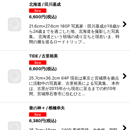
北海道 / 田川基成
6,600
円
(税込)
21.6cm×27.6cm 180P 写真家・田川基成が18歳か
ら24歳までを過ごした地、北海道を撮影した写真
集。 北海道という領域の成り立ちと現在いま、時
間の層を巡るロードトリップ…
TIDE / 古里裕美
6,600
円
(税込)
25.7cm×36.2cm 64P 現在は東京と宮城県を拠点
に活動中の写真家、古里裕美による写真集。 本作
は、古里が2015年から現在に至るまでの約10年
間、宮城県石巻市に住むひと…
蚕の神々 / 椎橋幸夫
6,380
円
(税込)
25.7cm×18cm 240P 馬鳴菩薩、金色姫、四郎