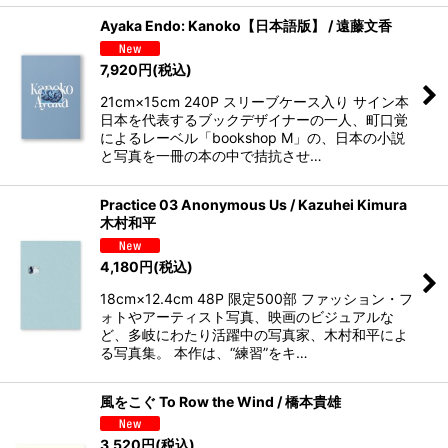
Ayaka Endo: Kanoko【日本語版】 / 遠藤文香
7,920
円
(税込)
21cm×15cm 240P スリーブケース入り サイン本
日本を代表するブックデザイナーの一人、町口覚
によるレーベル「bookshop M」の、日本の小説
と写真を一冊の本の中で拮抗させ…
Practice 03 Anonymous Us / Kazuhei Kimura
木村和平
4,180
円
(税込)
18cm×12.4cm 48P 限定500部 ファッション・フ
ォトやアーティスト写真、映画のビジュアルな
ど、多岐にわたり活躍中の写真家、木村和平によ
る写真集。 本作は、“練習”をキ…
風をこぐ To Row the Wind / 橋本貴雄
3,520
円
(税込)