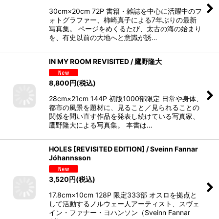
30cm×20cm 72P 書籍・雑誌を中心に活躍中のフ
ォトグラファー、柿崎真子による7年ぶりの最新
写真集。 ページをめくるたび、太古の海の始まり
を、有史以前の大地へと意識が誘…
IN MY ROOM REVISITED / 鷹野隆大
8,800
円
(税込)
28cm×21cm 144P 初版1000部限定 日常や身体、
都市の風景を題材に、見ること／見られることの
関係を問い直す作品を発表し続けている写真家、
鷹野隆大による写真集。 本書は…
HOLES [REVISITED EDITION] / Sveinn Fannar
Jóhannsson
3,520
円
(税込)
17.8cm×10cm 128P 限定333部 オスロを拠点と
して活動するノルウェー人アーティスト、スヴェ
イン・ファナー・ヨハンソン（Sveinn Fannar