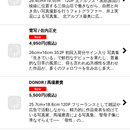
26.4cm×19.5cm 120P 北アルプス・黒部源流の
稜線に位置する三俣山荘で働きながら、自然と向
き合い写真撮影を行うフォトグラファー、井上実
花による写真集。 北アルプス最奥に広…
雷写 / 佐内正史
4,950
円
(税込)
26cm×16cm 352P 初回入荷分サイン入り 写真集
『生きている』で鮮烈なデビューを果たし、普遍
的な日常の風景に、得も言われぬ共感性を漂わせ
た作品が、多くのフォロワーを生み出し多大…
DONOR / 馬場磨貴
5,500
円
(税込)
25.7cm×18.8cm 120P フリーランスとして雑誌や
広告で活動しながら、精力的に作品発表を続けて
いる写真家、馬場磨貴による写真集。 聖母子像に
準なぞらえて── 「母性」の…