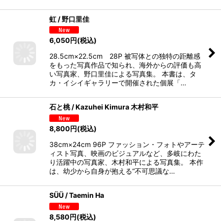
虹 / 野口里佳
6,050
円
(税込)
28.5cm×22.5cm 28P 被写体との独特の距離感
をもった写真作品で知られ、海外からの評価も高
い写真家、野口里佳による写真集。 本書は、タ
カ・イシイギャラリーで開催された個展「…
石と桃 / Kazuhei Kimura 木村和平
8,800
円
(税込)
38cm×24cm 96P ファッション・フォトやアーテ
ィスト写真、映画のビジュアルなど、多岐にわた
り活躍中の写真家、木村和平による写真集。 本作
は、幼少から自身が抱える“不可思議な…
SÜÜ / Taemin Ha
8,580
円
(税込)