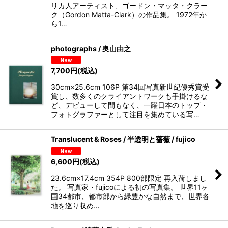
リカ人アーティスト、ゴードン・マッタ・クラー
ク（Gordon Matta-Clark）の作品集。 1972年か
ら1…
photographs / 奥山由之
7,700
円
(税込)
30cm×25.6cm 106P 第34回写真新世紀優秀賞受
賞し、数多くのクライアントワークも手掛けるな
ど、デビューして間もなく、一躍日本のトップ・
フォトグラファーとして注目を集めている写…
Translucent & Roses / 半透明と薔薇 / fujico
6,600
円
(税込)
23.6cm×17.4cm 354P 800部限定 再入荷しまし
た。 写真家・fujicoによる初の写真集。 世界11ヶ
国34都市、都市部から緑豊かな自然まで、世界各
地を巡り収め…