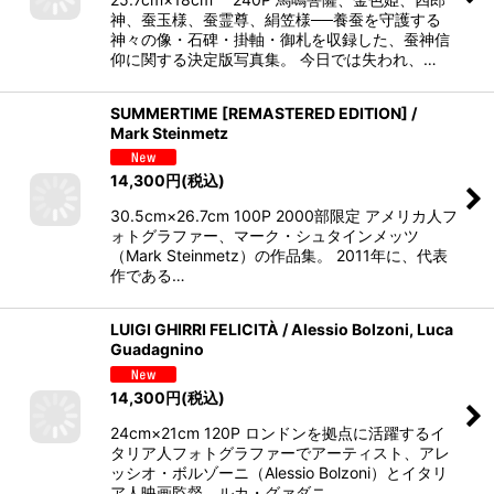
神、蚕玉様、蚕霊尊、絹笠様──養蚕を守護する
神々の像・石碑・掛軸・御札を収録した、蚕神信
仰に関する決定版写真集。 今日では失われ、…
SUMMERTIME [REMASTERED EDITION] /
Mark Steinmetz
14,300
円
(税込)
30.5cm×26.7cm 100P 2000部限定 アメリカ人フ
ォトグラファー、マーク・シュタインメッツ
（Mark Steinmetz）の作品集。 2011年に、代表
作である…
LUIGI GHIRRI FELICITÀ / Alessio Bolzoni, Luca
Guadagnino
14,300
円
(税込)
24cm×21cm 120P ロンドンを拠点に活躍するイ
タリア人フォトグラファーでアーティスト、アレ
ッシオ・ボルゾーニ（Alessio Bolzoni）とイタリ
ア人映画監督、ルカ・グァダニ…