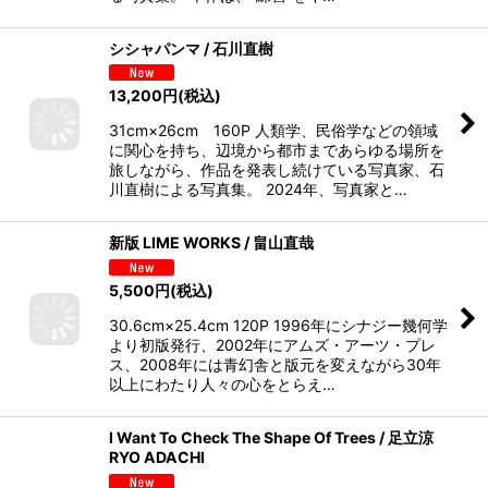
シシャパンマ / 石川直樹
13,200
円
(税込)
31cm×26cm 160P 人類学、民俗学などの領域
に関心を持ち、辺境から都市まであらゆる場所を
旅しながら、作品を発表し続けている写真家、石
川直樹による写真集。 2024年、写真家と…
新版 LIME WORKS / 畠山直哉
5,500
円
(税込)
30.6cm×25.4cm 120P 1996年にシナジー幾何学
より初版発行、2002年にアムズ・アーツ・プレ
ス、2008年には青幻舎と版元を変えながら30年
以上にわたり人々の心をとらえ…
I Want To Check The Shape Of Trees / 足立涼
RYO ADACHI