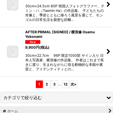
30cm×24.5cm 80P 韓国人フォトグラファー、テ
ミン・ハ（Taemin Ha）の作品集。 子どもたちの
肖像と、季節とともに移ろう風景を通じて、モン
ゴルの日常生活を親密な距離…
AFTER PRIMAL [SIGNED] / 横浪修 Osamu
Yokonami
9,900
円
(税込)
30cm×22.7cm 96P 限定1000部 サイン入り 日
本人写真家、横浪修の作品集。 作者はこれまで長
きに渡り、生まれながらに宿る動物的な本能や素
質と、アイデンティティとの…
1
2
3
...
12
次
»
カテゴリで絞り込む
ホーム
Art / Illustlation / Design