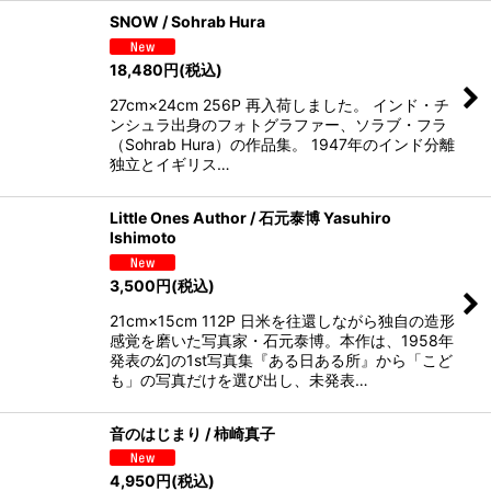
SNOW / Sohrab Hura
18,480
円
(税込)
27cm×24cm 256P 再入荷しました。 インド・チ
ンシュラ出身のフォトグラファー、ソラブ・フラ
（Sohrab Hura）の作品集。 1947年のインド分離
独立とイギリス…
Little Ones Author / 石元泰博 Yasuhiro
Ishimoto
3,500
円
(税込)
21cm×15cm 112P 日米を往還しながら独自の造形
感覚を磨いた写真家・石元泰博。本作は、1958年
発表の幻の1st写真集『ある日ある所』から「こど
も」の写真だけを選び出し、未発表…
音のはじまり / 柿崎真子
4,950
円
(税込)