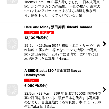
18cm×11cm 80P 再入荷しました。 日本人写真
家、ホンマタカシの作品集。 一匹の猫が、東京の
つつましいアパートのさまざまな場所を歩き回
り、腰を下ろし、くつろいでいる。猫…
Haru and Mina / 濱田英明 Hideaki Hamada
12,100
円
(税込)
25.5cm×25.5cm 504P 初版・ポストカード付 送
料無料！ 国内外、様々なシーンで活躍中の写真
家・濱田英明が、2012年に台湾で、2014年に日
本で出版した写真集『Haru…
A BIRD Blast #130 / 畠山直哉 Naoya
Hatakeyama
6,050
円
(税込)
22.5cm×29.7cm 36P 初版限定1000部 国内外で
高い評価を得ている、現代日本を代表する写真家
のひとり、畠山直哉による写真集。本作は、2006
年にTaka Ishii Gal…