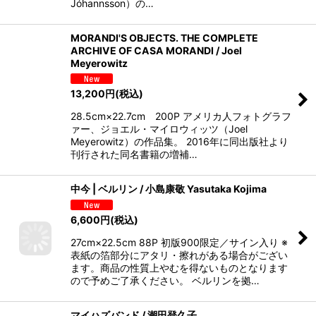
Jóhannsson）の…
MORANDI'S OBJECTS. THE COMPLETE
ARCHIVE OF CASA MORANDI / Joel
Meyerowitz
13,200
円
(税込)
28.5cm×22.7cm 200P アメリカ人フォトグラフ
ァー、ジョエル・マイロウィッツ（Joel
Meyerowitz）の作品集。 2016年に同出版社より
刊行された同名書籍の増補…
中今 | ベルリン / 小島康敬 Yasutaka Kojima
6,600
円
(税込)
27cm×22.5cm 88P 初版900限定／サイン入り ※
表紙の箔部分にアタリ・擦れがある場合がござい
ます。商品の性質上やむを得ないものとなります
ので予めご了承ください。 ベルリンを拠…
マイハズバンド / 潮田登久子