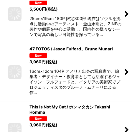
5,500
円
(税込)
25cm×19cm 180P 限定300部 現在はソウルを拠
点に活動中のアーティスト・金山永明と、ZINEの
製作や個展を中心に活動し、国内外の様々なシー
ンで写真の新しい可能性を探っている…
47 FOTOS / Jason Fulford、Bruno Munari
3,960
円
(税込)
16cm×12cm 104P アメリカ出身の写真家で、編
集者・デザイナー・教育者としても活躍するジェ
イソン・フルフォードと、イタリアの美術家でプ
ロジェッティスタのブルーノ・ムナーリによる
作…
This Is Not My Cat / ホンマタカシ Takashi
Homma
3,960
円
(税込)