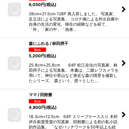
6,050
円
(税込)
28cm×21.5cm 128P 再入荷しました。 写真家、
足立涼による写真集。 コロナ禍による外出自粛や
自身の生活の変化、移住の経験などを経て、
「外」「家の中」「他者…
森にふれる / 林田摂子
5,200
円
(税込)
25.8cm×25.8cm 64P 松江在住の写真家、林
田摂子による写真集。 本書は、二眼レフカメラを
用いて、神社や里山など身近な森の情景を撮影し
たシリーズ。 森という、悠々とした…
ママ / 田附勝
4,800
円
(税込)
18.3cm×12.5cm 64P スリーブケース入り 木村
伊兵衛賞受賞の写真家、田附勝による初の私小説
的作品集。 「なぜパッチワークを50年以上も続