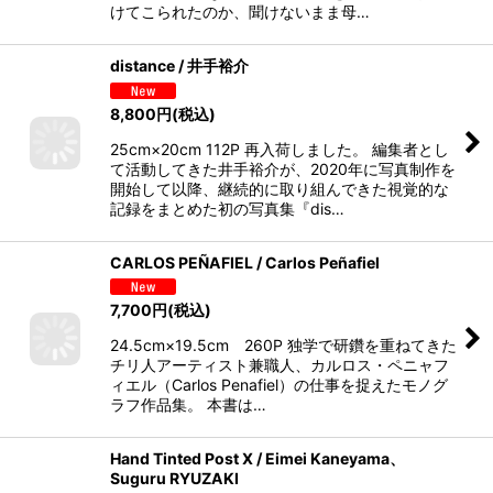
けてこられたのか、聞けないまま母…
distance / 井手裕介
8,800
円
(税込)
25cm×20cm 112P 再入荷しました。 編集者とし
て活動してきた井手裕介が、2020年に写真制作を
開始して以降、継続的に取り組んできた視覚的な
記録をまとめた初の写真集『dis…
CARLOS PEÑAFIEL / Carlos Peñafiel
7,700
円
(税込)
24.5cm×19.5cm 260P 独学で研鑽を重ねてきた
チリ人アーティスト兼職人、カルロス・ペニャフ
ィエル（Carlos Penafiel）の仕事を捉えたモノグ
ラフ作品集。 本書は…
Hand Tinted Post X / Eimei Kaneyama、
Suguru RYUZAKI