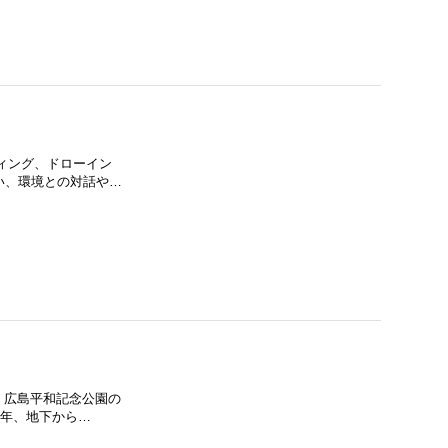
ンティング、ドローイン
い、環境との対話や…
集。 広島平和記念公園の
毎年、地下から…