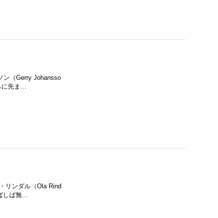
erry Johansso
らに先ま…
ンダル（Ola Rind
ばしば無…