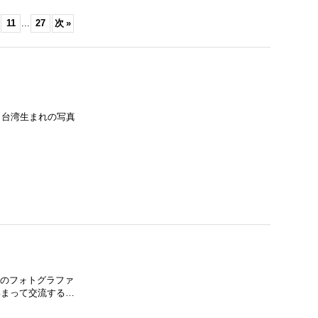
11
...
27
次
»
cm) 台湾生まれの写真
ド人のフォトグラファ
で集まって交流する…