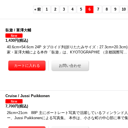
«
前
1
2
3
4
5
6
7
8
9
10
臥遊 / 富澤大輔
1,430円
(税込)
40.6cm×54.6cm 24P タブロイド判(折りたたみサイズ：27.3cm×20.3
家・富澤大輔による本作「臥遊」は、KYOTOGRAPHIE （京都国際写…
Cruise / Jussi Puikkonen
7,700円
(税込)
26cm×21cm 88P 主にポートレート写真で活躍しているフィンラン
ー、Jussi Puikkonenによる写真集。 本作は、小さな町の中心部に車