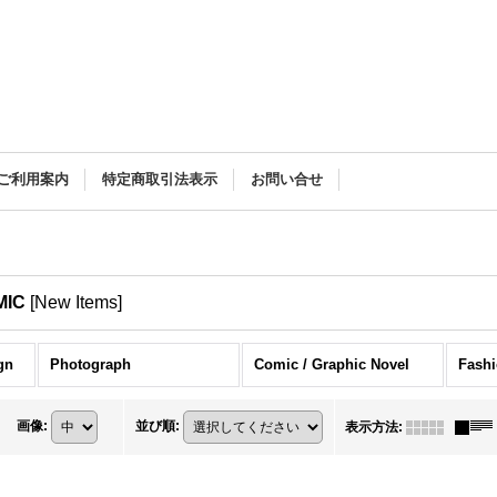
ご利用案内
特定商取引法表示
お問い合せ
OMIC
[
New Items
]
ign
Photograph
Comic / Graphic Novel
Fash
画像
:
並び順
:
表示方法
: