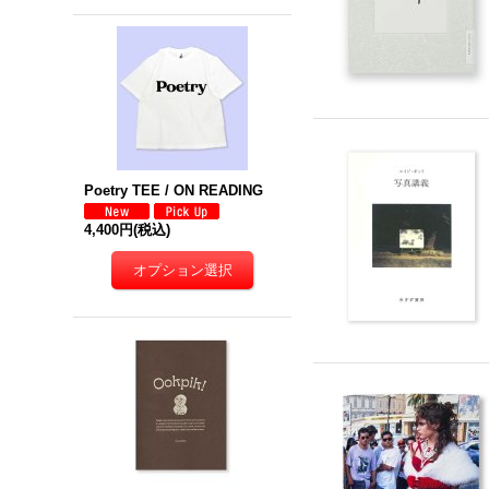
Poetry TEE / ON READING
4,400円
(税込)