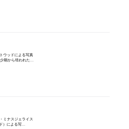
・アトウッドによる写真
幼少期から培われた…
ジル・ミナスジェライス
ルガド）による写…