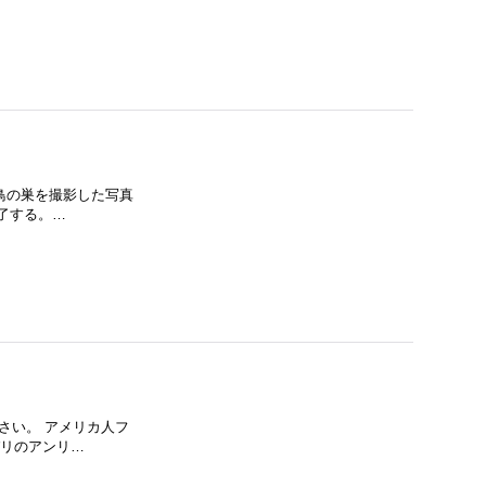
様々な鳥の巣を撮影した写真
了する。…
ださい。 アメリカ人フ
。パリのアンリ…