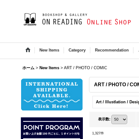
New Items
Category
Recommendation
ホーム
>
New Items
>
ART / PHOTO / COMIC
ART / PHOTO / C
Art / Illustlation / Des
表示数
:
1,327
件