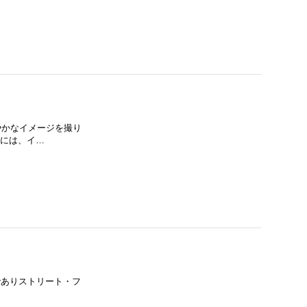
密やかなイメージを撮り
後には、イ…
真家でありストリート・フ
…