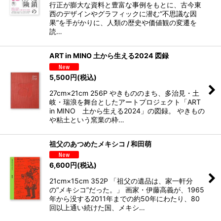
行正が膨大な資料と豊富な事例をもとに、古今東
西のデザインやグラフィックに潜む“不思議な因
果”を手がかりに、人類の歴史や価値観の変遷を
読…
ART in MINO 土から生える2024 図録
5,500
円
(税込)
27cm×21cm 256P やきもののまち、多治見・土
岐・瑞浪を舞台としたアートプロジェクト「ART
in MINO 土から生える2024」の図録。 やきもの
や粘土という窯業の枠…
祖父のあつめたメキシコ / 和田萌
6,600
円
(税込)
21cm×15cm 352P 「祖父の遺品は、家一軒分
の“メキシコ”だった。」 画家・伊藤高義が、1965
年から没する2011年までの約50年にわたり、80
回以上通い続けた国、メキシ…