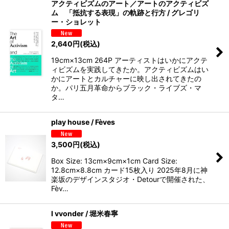
アクティビズムのアート／アートのアクティビズ
ム 「抵抗する表現」の軌跡と行方 / グレゴリ
ー・ショレット
2,640
円
(税込)
19cm×13cm 264P アーティストはいかにアクテ
ィビズムを実践してきたか。アクティビズムはい
かにアートとカルチャーに映し出されてきたの
か。パリ五月革命からブラック・ライブズ・マ
タ…
play house / Fèves
3,500
円
(税込)
Box Size: 13cm×9cm×1cm Card Size:
12.8cm×8.8cm カード15枚入り 2025年8月に神
楽坂のデザインスタジオ・Detourで開催された、
Fèv…
I vvonder / 堀米春寧