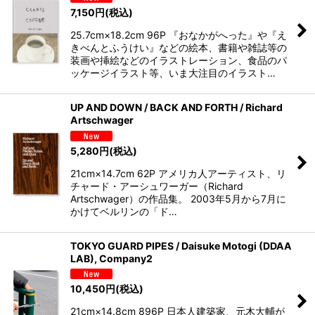
7,150
円
(税込)
25.7cm×18.2cm 96P 『おなかがへった』や『え
きべんとふうけい』などの絵本、書籍や雑誌等の
装画や挿絵などのイラストレーション、食品のパ
ッケージイラスト等、いま大注目のイラスト…
UP AND DOWN / BACK AND FORTH / Richard
Artschwager
5,280
円
(税込)
21cm×14.7cm 62P アメリカ人アーティスト、リ
チャード・アーシュワーガー（Richard
Artschwager）の作品集。 2003年5月から7月に
かけてベルリンの「ド…
TOKYO GUARD PIPES / Daisuke Motogi (DDAA
LAB), Company2
10,450
円
(税込)
21cm×14.8cm 896P 日本人建築家、元木大輔が