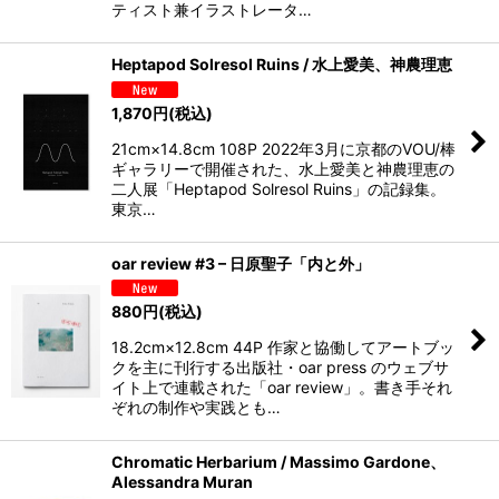
ティスト兼イラストレータ…
Heptapod Solresol Ruins / 水上愛美、神農理恵
1,870
円
(税込)
21cm×14.8cm 108P 2022年3月に京都のVOU/棒
ギャラリーで開催された、水上愛美と神農理恵の
二人展「Heptapod Solresol Ruins」の記録集。
東京…
oar review #3 – 日原聖子「内と外」
880
円
(税込)
18.2cm×12.8cm 44P 作家と協働してアートブッ
クを主に刊行する出版社・oar press のウェブサ
イト上で連載された「oar review」。書き手それ
ぞれの制作や実践とも…
Chromatic Herbarium / Massimo Gardone、
Alessandra Muran