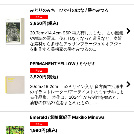
みどりのみち ひかりのはな / 勝本みつる
3,850
円
(税込)
20.7cm×14.4cm 96P 再入荷しました。 古い図鑑
や雑誌の写真、使われなくなった道具など、身近
な素材から多様なアッサンブラージュやオブジェ
を制作する美術家の勝本みつるの…
PERMANENT YELLOW / ミヤザキ
3,520
円
(税込)
20cm×18.2cm 52P サイン入り 多方面で活躍中
のイラストレーター/アーテイストのミヤザキによ
る作品集。 本作は、2024年から制作を始めた、
油彩の作品27点をまとめたもの。…
Emerald / 箕輪麻紀子 Makiko Minowa
1,980
円
(税込)