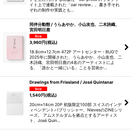
イト上で連載された「oar review」。書き手それ
ぞれの制作や実践とも…
同伴分動態 / うらあやか、小山友也、二木詩織、
宮田明日鹿
3,960
円
(税込)
18.8cm×12.7cm 472P アートセンター・BUGで
2025年に開催された、うらあやか、小山友也、二
木詩織、宮田明日鹿の4名のアーティストによ
る、「誰かと一緒にいる」ことを芸術か…
Drawings from Friesland / José Quintanar
1,540
円
(税込)
20cm×14cm 20P 初版限定100部 スイスのインデ
ィペンデントパブリッシャー、NievesのZINEシリ
ーズ。 アムステルダムを拠点とするアーティス
ト、José Quin…