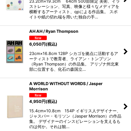
23.2cm×19.3cm 64cm 500部限定 美術、イラ
ストレーション、写真、映像と様々なメディアを
横断するアーティスト、qpによる作品集。 スポ
イトや紙の切れ端を用いた独自の手…
AH AH / Ryan Thompson
6,050
円
(税込)
23cm×16.8cm 128P シカゴを拠点に活動するア
ーティストで教育者、ライアン・トンプソン
（Ryan Thompson）の作品集。 アリゾナ州北東
部に位置する、化石の森国立…
A WORLD WITHOUT WORDS / Jasper
Morrison
4,950
円
(税込)
15.4cm×10.8cm 154P イギリス人デザイナー、
ジャスパー・モリソン（Jasper Morrison）の作品
集。 デザイナーのインスピレーションを支えるも
のは何か。それは観…