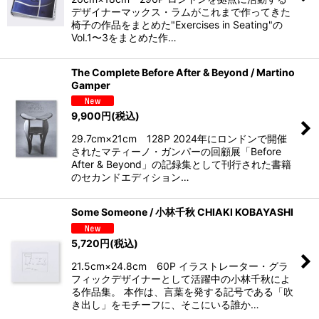
絞り込む
デザイナーマックス・ラムがこれまで作ってきた
椅子の作品をまとめた"Exercises in Seating"の
Vol.1〜3をまとめた作…
The Complete Before After & Beyond / Martino
Gamper
9,900
円
(税込)
29.7cm×21cm 128P 2024年にロンドンで開催
されたマティーノ・ガンパーの回顧展「Before
After & Beyond」の記録集として刊行された書籍
のセカンドエディション…
Some Someone / 小林千秋 CHIAKI KOBAYASHI
5,720
円
(税込)
21.5cm×24.8cm 60P イラストレーター・グラ
フィックデザイナーとして活躍中の小林千秋によ
る作品集。 本作は、言葉を発する記号である「吹
き出し」をモチーフに、そこにいる誰か…