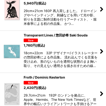
5,940
円
(税込)
29cm×21cm 160P 再入荷しました。 ドローイン
グやペインティング、刺繍などを用いて光や影、
祈りを主題に制作活動を行うアーティスト、・堀
米春寧による初の作品集。 かつ…
Transparent Lines / 惣田紗希 Saki Souda
1,760
円
(税込)
18cm×22cm 32P デザイナー/イラストレーター
の惣田紗希による作品集。 流れ込んでくる言葉を
受け止め、形のないものを透明な状態のまま掬い
取り、その見えない透明さを描き出すための線…
Froth / Dominic Kesterton
2,420
円
(税込)
29.7cm×21cm 192P ロンドンを拠点に、
Apple、Hermès、The New York Timesなど、世
界中の幅広いクライアントワークも手掛けるアー