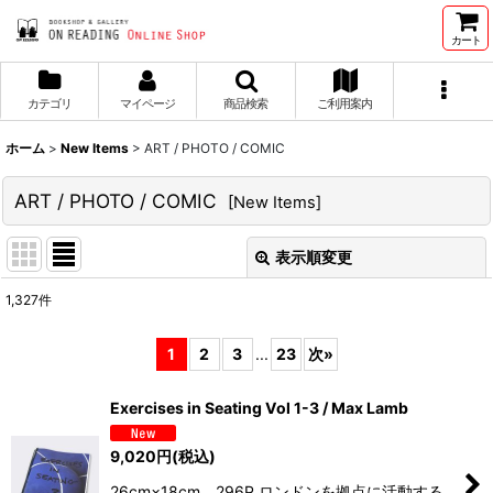
カート
カテゴリ
マイページ
商品検索
ご利用案内
ホーム
>
New Items
>
ART / PHOTO / COMIC
ART / PHOTO / COMIC
[
New Items
]
表示順変更
閉じる
1,327
件
サブカテゴリ
:
1
2
3
...
23
次
»
表示数
:
Exercises in Seating Vol 1-3 / Max Lamb
並び順
:
9,020
円
(税込)
26cm×18cm 296P ロンドンを拠点に活動する