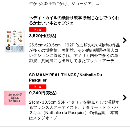
年から2024年にかけ、ジョージア、…
ヘディ・カイルの紙折り製本 糸綴じなしでつくれ
るかわいい本とオブジェ
3,520
円
(税込)
25.5cm×20.5cm 192P 他に類のない独特の作品
が多くの博物館、美術館、その他の機関や個人コ
レクションに収蔵され、アメリカ内外で多くの単
独展、共同展にも出展してきたブック・アーテ…
SO MANY REAL THINGS / Nathalie Du
Pasquier
9,240
円
(税込)
21cm×30.5cm 56P イタリアを拠点として活動す
るフランス人アーティスト、ナタリー・ドゥ・パ
スキエ（Nathalie du Pasquier）の作品集。 本書
はスタジオ・ノ…