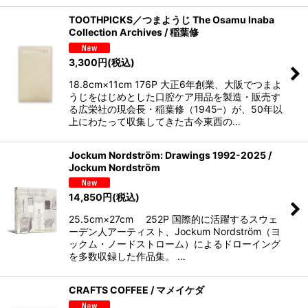
TOOTHPICKS／つまようじ The Osamu Inaba
Collection Archives / 稲葉修
3,300
円
(税込)
18.8cm×11cm 176P 大正6年創業、大阪でつまよ
うじをはじめとした口腔ケア用品を製造・販売す
る広栄社の現会長・稲葉修（1945–）が、50年以
上にわたって収集してきた古今東西の…
Jockum Nordström: Drawings 1992-2025 /
Jockum Nordström
14,850
円
(税込)
25.5cm×27cm 252P 国際的に活躍するスウェ
ーデン人アーティスト、Jockum Nordström（ヨ
ックム・ノードストローム）によるドローイング
を多数収録した作品集。 …
CRAFTS COFFEE / マメイケダ