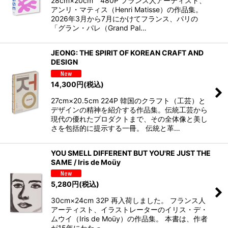
28cm×20cm 480P フランス人アーティスト、
アンリ・マティス（Henri Matisse）の作品集。
2026年3月から7月にかけてフランス、パリの
「グラン・パレ（Grand Pal…
JEONG: THE SPIRIT OF KOREAN CRAFT AND
DESIGN
14,300
円
(税込)
27cm×20.5cm 224P 韓国のクラフト（工芸）と
デザインの精神を紹介する作品集。伝統工芸から
現代の優れたプロダクトまで、その全体像と美し
さを包括的に提示する一冊。 伝統と革…
YOU SMELL DIFFERENT BUT YOU'RE JUST THE
SAME / Iris de Moüy
5,280
円
(税込)
30cm×24cm 32P 再入荷しました。 フランス人
アーティスト、イラストレーターのイリス・デ・
ムウイ（Iris de Moüy）の作品集。 本書は、作者
が15年にわたっ…