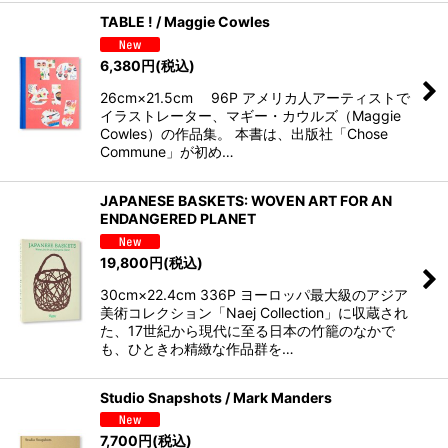
TABLE ! / Maggie Cowles
6,380
円
(税込)
26cm×21.5cm 96P アメリカ人アーティストで
イラストレーター、マギー・カウルズ（Maggie
Cowles）の作品集。 本書は、出版社「Chose
Commune」が初め…
JAPANESE BASKETS: WOVEN ART FOR AN
ENDANGERED PLANET
19,800
円
(税込)
30cm×22.4cm 336P ヨーロッパ最大級のアジア
美術コレクション「Naej Collection」に収蔵され
た、17世紀から現代に至る日本の竹籠のなかで
も、ひときわ精緻な作品群を…
Studio Snapshots / Mark Manders
7,700
円
(税込)