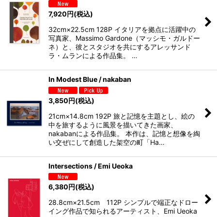
7,920
円
(税込)
32cm×22.5cm 128P イタリアを拠点に活躍中の
写真家、Massimo Gardone（マッシモ・ガルドー
ネ）と、彼とスタジオを共にするアレッサンド
ラ・ムランによる作品集。 …
In Modest Blue / nakaban
3,850
円
(税込)
21cm×14.8cm 192P 旅と記憶を主題とし、絵の
中を旅するように風景を描いてきた画家、
nakabanによる作品集。 本作は、記憶と想像を綯
い交ぜにして創造した架空の町「Ha…
Intersections / Emi Ueoka
6,380
円
(税込)
28.8cm×21.5cm 112P シンプルで端正なドロー
イング作品で知られるアーティスト、Emi Ueoka