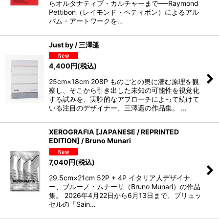
らオルタナティブ・カルチャーまで──Raymond
Pettibon（レイモンド・ペティボン）によるアル
バム・アートワークを…
Just by / 三澤遥
4,400
円
(税込)
25cm×18cm 208P ものごとの奥に潜む原理を観
察し、そこから引き出した未知の可能性を視覚化
する試みを、実験的なアプローチによって続けて
いる注目のデザイナー、三澤遥の作品集。 …
XEROGRAFIA [JAPANESE / REPRINTED
EDITION] / Bruno Munari
7,040
円
(税込)
29.5cm×21cm 52P + 4P イタリア人デザイナ
ー、ブルーノ・ムナーリ（Bruno Munari）の作品
集。 2026年4月22日から6月13日まで、ブリュッ
セルの「Sain…