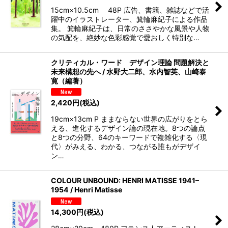
15cm×10.5cm 48P 広告、書籍、雑誌などで活
躍中のイラストレーター、箕輪麻紀子による作品
集。 箕輪麻紀子は、日常のささやかな風景や人物
の気配を、絶妙な色彩感覚で愛おしく特別な…
クリティカル・ワード デザイン理論 問題解決と
未来構想の先へ / 水野大二郎、水内智英、山崎泰
寛（編著）
2,420
円
(税込)
19cm×13cm P ままならない世界の広がりをとら
える、進化するデザイン論の現在地。8つの論点
と8つの分野、64のキーワードで複雑化する〈現
代〉がみえる、わかる、つながる誰もがデザイ
ン…
COLOUR UNBOUND: HENRI MATISSE 1941–
1954 / Henri Matisse
14,300
円
(税込)