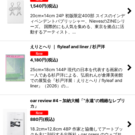
1,540
円
(税込)
20cm×14cm 24P 初版限定400部 スイスのインデ
ィペンデントパブリッシャー、NievesのZINEシリ
ーズ。 国際的にも人気を集める、東京を拠点に活
動するアーティスト、…
えりとへり ｜ flyleaf and liner / 杉戸洋
4,180
円
(税込)
25cm×18cm 144P 現代の日本を代表する画家の
一人である杉戸洋による、弘前れんが倉庫美術館
での展覧会『杉戸洋展：えりとへり / flyleaf and
liner』（2026）の…
oar review #4 – 加納大輔「“永遠”の精緻なレプリ
カ」
880
円
(税込)
18.2cm×12.8cm 48P 作家と協働してアートブッ
クを主に刊行する出版社・oar press のウェブサ