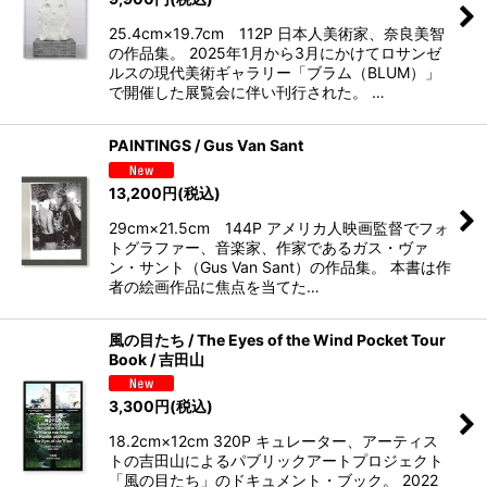
25.4cm×19.7cm 112P 日本人美術家、奈良美智
の作品集。 2025年1月から3月にかけてロサンゼ
ルスの現代美術ギャラリー「ブラム（BLUM）」
で開催した展覧会に伴い刊行された。 …
PAINTINGS / Gus Van Sant
13,200
円
(税込)
29cm×21.5cm 144P アメリカ人映画監督でフォ
トグラファー、音楽家、作家であるガス・ヴァ
ン・サント（Gus Van Sant）の作品集。 本書は作
者の絵画作品に焦点を当てた…
風の目たち / The Eyes of the Wind Pocket Tour
Book / 吉田山
3,300
円
(税込)
18.2cm×12cm 320P キュレーター、アーティス
トの吉田山によるパブリックアートプロジェクト
「風の目たち」のドキュメント・ブック。 2022