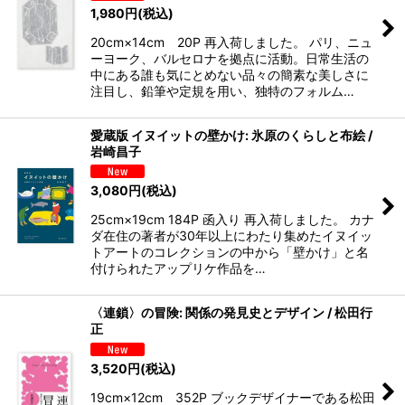
1,980
円
(税込)
20cm×14cm 20P 再入荷しました。 パリ、ニュ
ーヨーク、バルセロナを拠点に活動。日常生活の
中にある誰も気にとめない品々の簡素な美しさに
注目し、鉛筆や定規を用い、独特のフォルム…
愛蔵版 イヌイットの壁かけ: 氷原のくらしと布絵 /
岩崎昌子
3,080
円
(税込)
25cm×19cm 184P 函入り 再入荷しました。 カナ
ダ在住の著者が30年以上にわたり集めたイヌイッ
トアートのコレクションの中から「壁かけ」と名
付けられたアップリケ作品を…
〈連鎖〉の冒険: 関係の発見史とデザイン / 松田行
正
3,520
円
(税込)
19cm×12cm 352P ブックデザイナーである松田